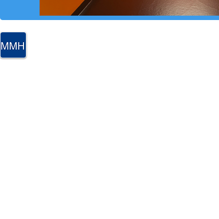
MMH 
anf